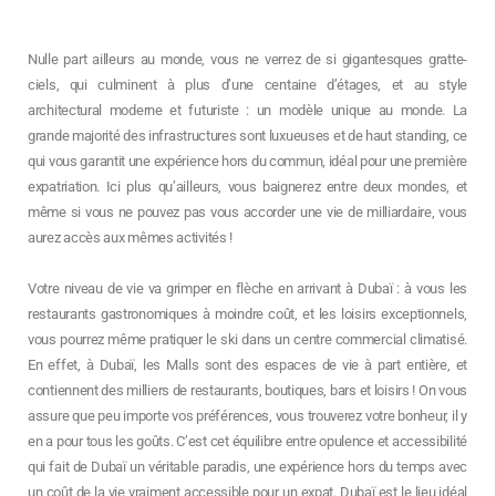
Nulle part ailleurs au monde, vous ne verrez de si gigantesques gratte-
ciels, qui culminent à plus d’une centaine d’étages, et au style
architectural moderne et futuriste : un modèle unique au monde. La
grande majorité des infrastructures sont luxueuses et de haut standing, ce
qui vous garantit une expérience hors du commun, idéal pour une première
expatriation. Ici plus qu’ailleurs, vous baignerez entre deux mondes, et
même si vous ne pouvez pas vous accorder une vie de milliardaire, vous
aurez accès aux mêmes activités !
Votre niveau de vie va grimper en flèche en arrivant à Dubaï : à vous les
restaurants gastronomiques à moindre coût, et les loisirs exceptionnels,
vous pourrez même pratiquer le ski dans un centre commercial climatisé.
En effet, à Dubaï, les Malls sont des espaces de vie à part entière, et
contiennent des milliers de restaurants, boutiques, bars et loisirs ! On vous
assure que peu importe vos préférences, vous trouverez votre bonheur, il y
en a pour tous les goûts. C’est cet équilibre entre opulence et accessibilité
qui fait de Dubaï un véritable paradis, une expérience hors du temps avec
un coût de la vie vraiment accessible pour un expat. Dubaï est le lieu idéal