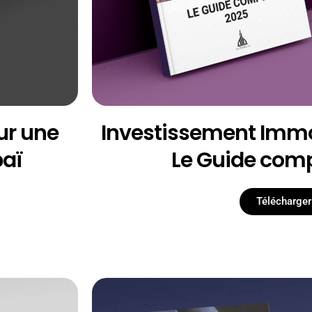
ur une
Investissement Immob
baï
Le Guide comp
Télécharger