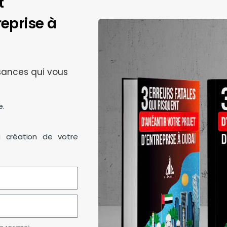
t
reprise à
sances qui vous
e.
a création de votre