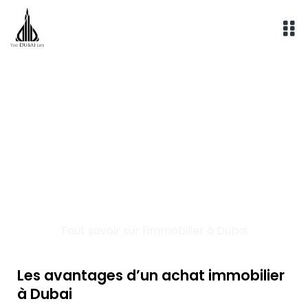
Aller
au
contenu
Immobilier à Dubai
Tout savoir sur l'immobilier à Dubai
Les avantages d’un achat immobilier
à Dubai