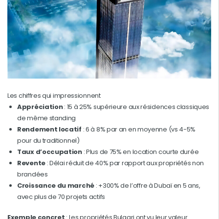
Les chiffres qui impressionnent
Appréciation
: 15 à 25% supérieure aux résidences classiques
de même standing
Rendement locatif
: 6 à 8% par an en moyenne (vs 4-5%
pour du traditionnel)
Taux d’occupation
: Plus de 75% en location courte durée
Revente
: Délai réduit de 40% par rapport aux propriétés non
brandées
Croissance du marché
: +300% de l’offre à Dubaï en 5 ans,
avec plus de 70 projets actifs
Exemple concret
: Les propriétés Bulgari ont vu leur valeur