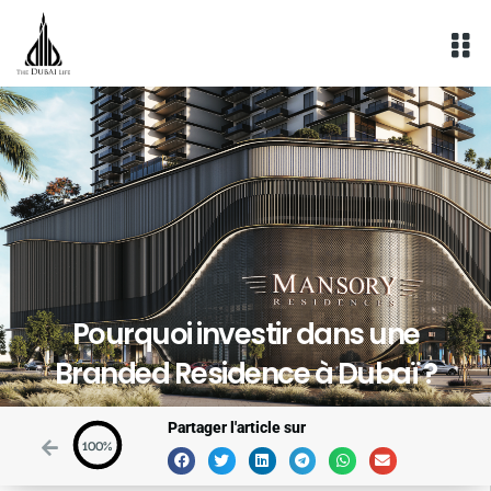
Aller
au
contenu
Pourquoi investir dans une
Branded Residence à Dubaï ?
Partager l'article sur
100%