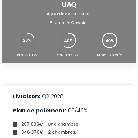
UAQ
À partir de:
267,000€
Umm Al Quwain
20%
40%
40%
60%
100%
RÉSERVATION
CONSTRUCTION
REMISE DES CLÉS
Livraison:
Q2 2028
Plan de paiement:
60/40%
267 000€ - Une chambre.
346 370€ - 2 chambres.