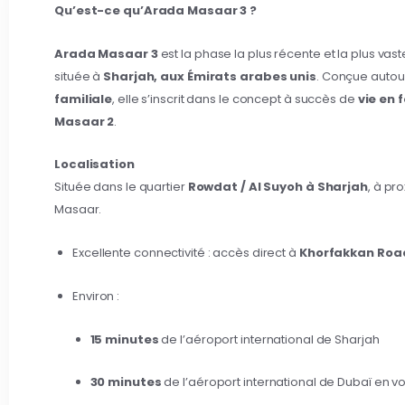
Qu’est-ce qu’Arada Masaar 3 ?
Arada Masaar 3
est la phase la plus récente et la plus va
située à
Sharjah, aux Émirats arabes unis
. Conçue autou
familiale
, elle s’inscrit dans le concept à succès de
vie en 
Masaar 2
.
Localisation
Située dans le quartier
Rowdat / Al Suyoh à Sharjah
, à pr
Masaar.
Excellente connectivité : accès direct à
Khorfakkan Roa
Environ :
15 minutes
de l’aéroport international de Sharjah
30 minutes
de l’aéroport international de Dubaï en vo