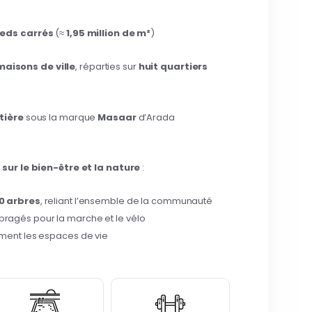
pieds carrés
(≈
1,95 million de m²
)
 maisons de ville
, réparties sur
huit quartiers
tière
sous la marque
Masaar
d’Arada
sur le bien-être et la nature
:
0 arbres
, reliant l’ensemble de la communauté
ragés pour la marche et le vélo
ement les espaces de vie