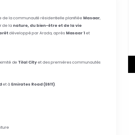
ste de la communauté résidentielle planifiée
Masaar
,
r de la
nature, du bien-être et de la vie
forêt
développé par Arada, après
Masaar 1
et
oximité de
Tilal City
et des premières communautés
d
et à
Emirates Road (E611)
.
iture