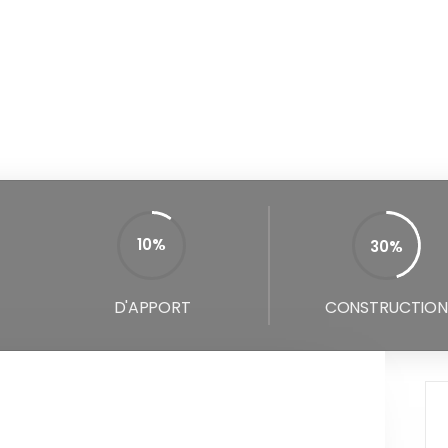
10%
30%
45%
D'APPORT
CONSTRUCTION