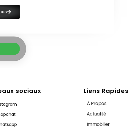
ous
eaux sociaux
Liens Rapides
À Propos
nstagram
Actualité
napchat
Immobilier
hatsapp