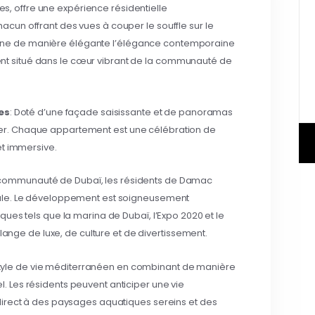
es, offre une expérience résidentielle
cun offrant des vues à couper le souffle sur le
nne de manière élégante l’élégance contemporaine
t situé dans le cœur vibrant de la communauté de
es
: Doté d’une façade saisissante et de panoramas
er. Chaque appartement est une célébration de
et immersive.
 communauté de Dubaï, les résidents de Damac
iale. Le développement est soigneusement
ques tels que la marina de Dubaï, l’Expo 2020 et le
élange de luxe, de culture et de divertissement.
tyle de vie méditerranéen en combinant de manière
 Les résidents peuvent anticiper une vie
direct à des paysages aquatiques sereins et des