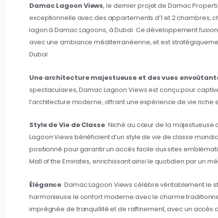
Damac Lagoon Views
, le dernier projet de Damac Properti
exceptionnelle avec des appartements d’1 et 2 chambres, cha
lagon à Damac Lagoons, à Dubaï. Ce développement fusio
avec une ambiance méditerranéenne, et est stratégiquemen
Dubaï.
Une architecture majestueuse et des vues envoûtant
spectaculaires, Damac Lagoon Views est conçu pour captiv
l’architecture moderne, offrant une expérience de vie riche 
Style de Vie de Classe
: Niché au cœur de la majestueuse
Lagoon Views bénéficient d’un style de vie de classe mond
positionné pour garantir un accès facile aux sites emblémati
Mall of the Emirates, enrichissant ainsi le quotidien par un m
Élégance
: Damac Lagoon Views célèbre véritablement le s
harmonieuse le confort moderne avec le charme traditionnel.
imprégnée de tranquillité et de raffinement, avec un accès 