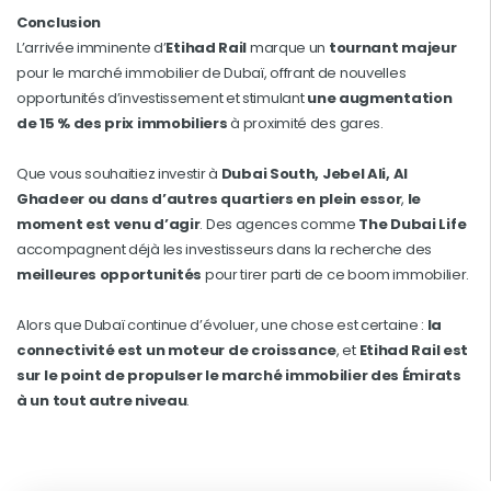
Conclusion
L’arrivée imminente d’
Etihad Rail
marque un
tournant majeur
pour le marché immobilier de Dubaï, offrant de nouvelles
opportunités d’investissement et stimulant
une augmentation
de 15 % des prix immobiliers
à proximité des gares.
Que vous souhaitiez investir à
Dubai South, Jebel Ali, Al
Ghadeer ou dans d’autres quartiers en plein essor
,
le
moment est venu d’agir
. Des agences comme
The Dubai Life
accompagnent déjà les investisseurs dans la recherche des
meilleures opportunités
pour tirer parti de ce boom immobilier.
Alors que Dubaï continue d’évoluer, une chose est certaine :
la
connectivité est un moteur de croissance
, et
Etihad Rail est
sur le point de propulser le marché immobilier des Émirats
à un tout autre niveau
.