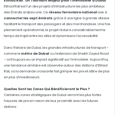
Etihad Rail : Un Tournant Majeur pour l’Immobilier à Dubaï
Etihad Rail est l’un des projets d’infrastructure les plus ambitieux
des Émirats arabes unis. Ce
réseau ferroviaire national
vise à
connecter les sept émirats
grâce à une ligne à grande vitesse
facilitant le transport des passagers et des marchandises. Une fois
pleinement opérationnel, le projet réduira considérablement le
temps de trajet entre les villes et dynamisera l’accessibilité.
Dans l’histoire de Dubaï, les grandes infrastructures de transport –
comme le
métro de Dubaï
ou l’extension de Sheikh Zayed Road
– ont toujours eu un impact significatif sur l’immobilier. Aujourd’hui,
une tendance similaire est observée autour des stations d’Etihad
Rail, où la demande croissante fait grimper les prix et attire de plus
en plus d’investisseurs.
Quelles Sont les Zones Qui Bénéficieront le Plus ?
Certaines zones stratégiques de Dubaï verront les plus fortes
hausses de prix en raison de leur proximité avec les futures
stations :