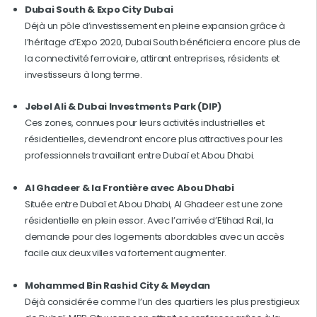
Dubai South & Expo City Dubai
Déjà un pôle d’investissement en pleine expansion grâce à
l’héritage d’Expo 2020, Dubai South bénéficiera encore plus de
la connectivité ferroviaire, attirant entreprises, résidents et
investisseurs à long terme.
Jebel Ali & Dubai Investments Park (DIP)
Ces zones, connues pour leurs activités industrielles et
résidentielles, deviendront encore plus attractives pour les
professionnels travaillant entre Dubaï et Abou Dhabi.
Al Ghadeer & la Frontière avec Abou Dhabi
Située entre Dubaï et Abou Dhabi, Al Ghadeer est une zone
résidentielle en plein essor. Avec l’arrivée d’Etihad Rail, la
demande pour des logements abordables avec un accès
facile aux deux villes va fortement augmenter.
Mohammed Bin Rashid City & Meydan
Déjà considérée comme l’un des quartiers les plus prestigieux