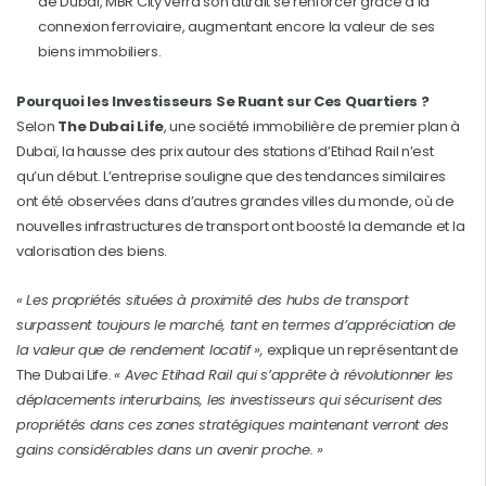
de Dubaï, MBR City verra son attrait se renforcer grâce à la
connexion ferroviaire, augmentant encore la valeur de ses
biens immobiliers.
Pourquoi les Investisseurs Se Ruant sur Ces Quartiers ?
Selon
The Dubai Life
, une société immobilière de premier plan à
Dubaï, la hausse des prix autour des stations d’Etihad Rail n’est
qu’un début. L’entreprise souligne que des tendances similaires
ont été observées dans d’autres grandes villes du monde, où de
nouvelles infrastructures de transport ont boosté la demande et la
valorisation des biens.
« Les propriétés situées à proximité des hubs de transport
surpassent toujours le marché, tant en termes d’appréciation de
la valeur que de rendement locatif »,
explique un représentant de
The Dubai Life.
« Avec Etihad Rail qui s’apprête à révolutionner les
déplacements interurbains, les investisseurs qui sécurisent des
propriétés dans ces zones stratégiques maintenant verront des
gains considérables dans un avenir proche. »