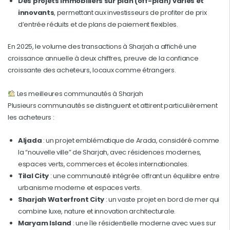
Des projets immobiliers sur plan (off-plan) variés et
innovants
, permettant aux investisseurs de profiter de prix
d’entrée réduits et de plans de paiement flexibles.
En 2025, le volume des transactions à Sharjah a affiché une
croissance annuelle à deux chiffres, preuve de la confiance
croissante des acheteurs, locaux comme étrangers.
Les meilleures communautés à Sharjah
Plusieurs communautés se distinguent et attirent particulièrement
les acheteurs :
Aljada
: un projet emblématique de Arada, considéré comme
la “nouvelle ville” de Sharjah, avec résidences modernes,
espaces verts, commerces et écoles internationales.
Tilal City
: une communauté intégrée offrant un équilibre entre
urbanisme moderne et espaces verts.
Sharjah Waterfront City
: un vaste projet en bord de mer qui
combine luxe, nature et innovation architecturale.
Maryam Island
: une île résidentielle moderne avec vues sur