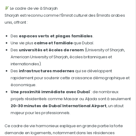
Le cadre de vie à Sharjah
Sharjah est reconnu comme l’Émirat culturel des Émirats arabes
unis, offrant :
Des
espaces verts et plages familiales
.
Une vie plus
calme et familiale
que Dubaï.
Des
universités et écoles de renom
(University of Sharjah,
American University of Sharjah, écoles britanniques et
internationales).
Des
infrastructures modernes
qui se développent
rapidement pour soutenir cette croissance démographique et
économique.
Une
proximité immédiate avec Dubaï
: de nombreux
projets résidentiels comme Masaar ou Aljada sont à seulement
20-30 minutes de Dubaï International Airport
, un atout
majeur pour les professionnels.
Ce cadre de vie harmonieux explique en grande partie la forte
demande en logements, notamment dans les résidences