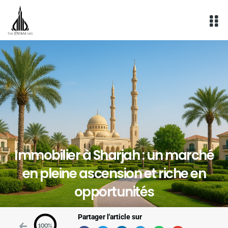
Aller
au
contenu
Immobilier à Sharjah : un marché
en pleine ascension et riche en
opportunités
Partager l'article sur
100%