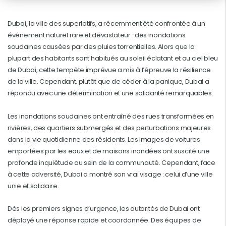
Dubai, la ville des superlatifs, a récemment été confrontée à un
événement naturel rare et dévastateur : des inondations
soudaines causées par des pluies torrentielles. Alors que la
plupart des habitants sont habitués au soleil éclatant et au ciel bleu
de Dubai, cette tempête imprévue a mis à l’épreuve la résilience
de la ville. Cependant, plutôt que de céder à la panique, Dubai a
répondu avec une détermination et une solidarité remarquables.
Les inondations soudaines ont entraîné des rues transformées en
rivières, des quartiers submergés et des perturbations majeures
dans la vie quotidienne des résidents. Les images de voitures
emportées par les eaux et de maisons inondées ont suscité une
profonde inquiétude au sein de la communauté. Cependant, face
à cette adversité, Dubai a montré son vrai visage : celui d’une ville
unie et solidaire.
Dès les premiers signes d’urgence, les autorités de Dubai ont
déployé une réponse rapide et coordonnée. Des équipes de