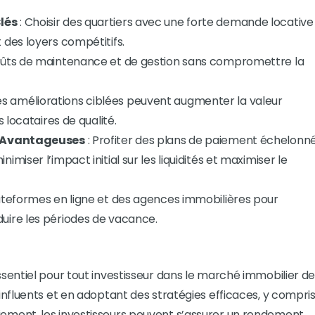
lés
: Choisir des quartiers avec une forte demande locative
 des loyers compétitifs.
coûts de maintenance et de gestion sans compromettre la
es améliorations ciblées peuvent augmenter la valeur
s locataires de qualité.
nt Avantageuses
: Profiter des plans de paiement échelonn
miser l’impact initial sur les liquidités et maximiser le
plateformes en ligne et des agences immobilières pour
uire les périodes de vacance.
entiel pour tout investisseur dans le marché immobilier d
nfluents et en adoptant des stratégies efficaces, y compri
e paiement, les investisseurs peuvent s’assurer un rendement