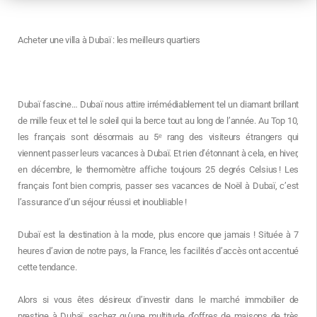
Acheter une villa à Dubaï : les meilleurs quartiers
Dubaï fascine… Dubaï nous attire irrémédiablement tel un diamant brillant
de mille feux et tel le soleil qui la berce tout au long de l’année. Au Top 10,
les français sont désormais au 5ᵉ rang des visiteurs étrangers qui
viennent passer leurs vacances à Dubaï. Et rien d’étonnant à cela, en hiver,
en décembre, le thermomètre affiche toujours 25 degrés Celsius ! Les
français l’ont bien compris, passer ses vacances de Noël à Dubaï, c’est
l’assurance d’un séjour réussi et inoubliable !
Dubaï est la destination à la mode, plus encore que jamais ! Située à 7
heures d’avion de notre pays, la France, les facilités d’accès ont accentué
cette tendance.
Alors si vous êtes désireux d’investir dans le marché immobilier de
prestige à Dubaï, sachez qu’une multitude d’offres de maisons de très