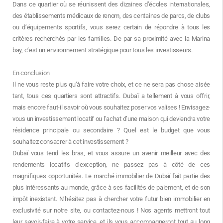
Dans ce quartier où se réunissent des dizaines d’écoles internationales,
des établissements médicaux de renom, des centaines de parcs, de clubs
ou d’équipements sportifs, vous serez certain de répondre à tous les
critères recherchés par les familles. De par sa proximité avec la Marina
bay, c’est un environnement stratégique pour tous les investisseurs.
En conclusion
Il ne vous reste plus qu’à faire votre choix, et ce ne sera pas chose aisée
tant, tous ces quartiers sont attractifs. Dubaï a tellement à vous offrir,
mais encore faut-il savoir où vous souhaitez poser vos valises ! Envisagez-
vous un investissement locatif ou l’achat d’une maison qui deviendra votre
résidence principale ou secondaire ? Quel est le budget que vous
souhaitez consacrer à cet investissement ?
Dubaï vous tend les bras, et vous assure un avenir meilleur avec des
rendements locatifs d’exception, ne passez pas à côté de ces
magnifiques opportunités. Le marché immobilier de Dubaï fait partie des
plus intéressants au monde, grâce à ses facilités de paiement, et de son
impôt inexistant. N’hésitez pas à chercher votre futur bien immobilier en
exclusivité sur notre site, ou contactez-nous ! Nos agents mettront tout
leur savoir-faire à votre service, et ils vous accompagneront tout au long