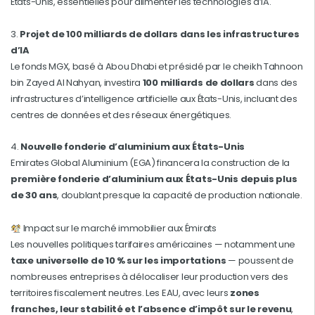
États-Unis, essentielles pour alimenter les technologies d’IA.
3.
Projet de 100 milliards de dollars dans les infrastructures
d’IA
Le fonds MGX, basé à Abou Dhabi et présidé par le cheikh Tahnoon
bin Zayed Al Nahyan, investira
100 milliards de dollars
dans des
infrastructures d’intelligence artificielle aux États-Unis, incluant des
centres de données et des réseaux énergétiques.
4.
Nouvelle fonderie d’aluminium aux États-Unis
Emirates Global Aluminium (EGA) financera la construction de la
première fonderie d’aluminium aux États-Unis depuis plus
de 30 ans
, doublant presque la capacité de production nationale.
Impact sur le marché immobilier aux Émirats
Les nouvelles politiques tarifaires américaines — notamment une
taxe universelle de 10 % sur les importations
— poussent de
nombreuses entreprises à délocaliser leur production vers des
territoires fiscalement neutres. Les EAU, avec leurs
zones
franches, leur stabilité et l’absence d’impôt sur le revenu
,