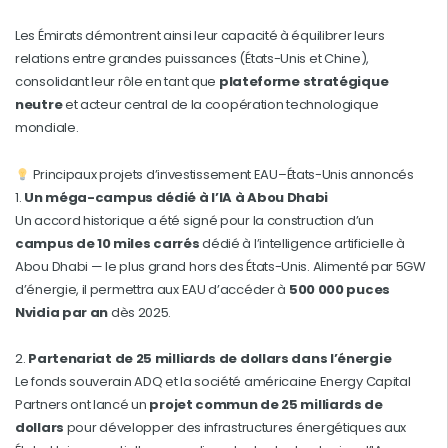
Les Émirats démontrent ainsi leur capacité à équilibrer leurs
relations entre grandes puissances (États-Unis et Chine),
consolidant leur rôle en tant que
plateforme stratégique
neutre
et acteur central de la coopération technologique
mondiale.
Principaux projets d’investissement EAU–États-Unis annoncés
1.
Un méga-campus dédié à l’IA à Abou Dhabi
Un accord historique a été signé pour la construction d’un
campus de 10 miles carrés
dédié à l’intelligence artificielle à
Abou Dhabi — le plus grand hors des États-Unis. Alimenté par 5GW
d’énergie, il permettra aux EAU d’accéder à
500 000 puces
Nvidia par an
dès 2025.
2.
Partenariat de 25 milliards de dollars dans l’énergie
Le fonds souverain ADQ et la société américaine Energy Capital
Partners ont lancé un
projet commun de 25 milliards de
dollars
pour développer des infrastructures énergétiques aux