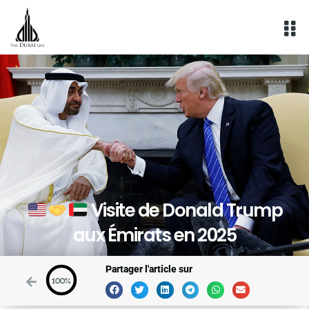
Aller
au
contenu
Visite de Donald Trump
aux Émirats en 2025
Partager l'article sur
100%